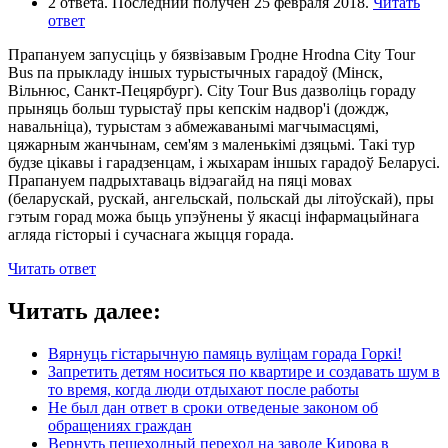
2 ответа. Последний получен 25 февраля 2018.
Читать
ответ
Прапануем запусціць у бязвізавым Гродне Hrodna City Tour
Bus па прыкладу іншых турыстычных гарадоў (Мінск,
Вільнюс, Санкт-Пецярбург). City Tour Bus дазволіць гораду
прыняць больш турыстаў пры кепскім надвор'і (дождж,
навальніца), турыстам з абмежаванымі магчымасцямі,
цяжарным жанчынам, сем'ям з маленькімі дзяцьмі. Такі тур
будзе цікавы і гарадзенцам, і жыхарам іншых гарадоў Беларусі.
Прапануем падрыхтаваць відэагайд на пяці мовах
(беларускай, рускай, ангельскай, польскай ды літоўскай), пры
гэтым горад можа быць упэўнены ў якасці інфармацыйнага
агляда гісторыі і сучаснага жыцця горада.
Читать ответ
Читать далее:
Вярнуць гістарычную памяць вуліцам горада Горкі!
Запретить детям носиться по квартире и создавать шум в
то время, когда люди отдыхают после работы
Не был дан ответ в сроки отведеные законом об
обращениях граждан
Вернуть пешеходный переход на заводе Кирова в