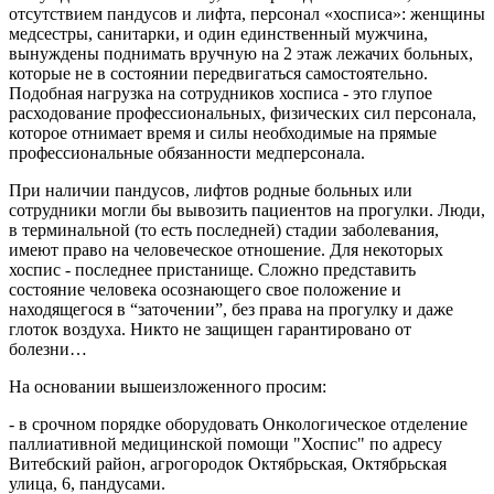
отсутствием пандусов и лифта, персонал «хосписа»: женщины
медсестры, санитарки, и один единственный мужчина,
вынуждены поднимать вручную на 2 этаж лежачих больных,
которые не в состоянии передвигаться самостоятельно.
Подобная нагрузка на сотрудников хосписа - это глупое
расходование профессиональных, физических сил персонала,
которое отнимает время и силы необходимые на прямые
профессиональные обязанности медперсонала.
При наличии пандусов, лифтов родные больных или
сотрудники могли бы вывозить пациентов на прогулки. Люди,
в терминальной (то есть последней) стадии заболевания,
имеют право на человеческое отношение. Для некоторых
хоспис - последнее пристанище. Сложно представить
состояние человека осознающего свое положение и
находящегося в “заточении”, без права на прогулку и даже
глоток воздуха. Никто не защищен гарантировано от
болезни…
На основании вышеизложенного просим:
- в срочном порядке оборудовать Онкологическое отделение
паллиативной медицинской помощи "Хоспис" по адресу
Витебский район, агрогородок Октябрьская, Октябрьская
улица, 6, пандусами.