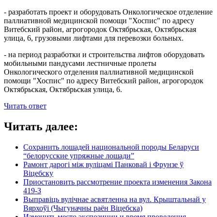
- разработать проект и оборудовать Онкологическое отделение
паллиативной медицинской помощи "Хоспис" по адресу
Витебский район, агрогородок Октябрьская, Октябрьская
улица, 6, грузовыми лифтами для перевозки больных.
- на период разработки и строительства лифтов оборудовать
мобильными пандусами лестничные пролеты
Онкологического отделения паллиативной медицинской
помощи "Хоспис" по адресу Витебский район, агрогородок
Октябрьская, Октябрьская улица, 6.
Читать ответ
Читать далее:
Сохранить лошадей национальной породы Беларуси
“белорусские упряжные лошади”
Рамонт дарогі між вуліцамі Панковай і Фрунзе ў
Віцебску
Приостановить рассмотрение проекта изменения Закона
419-З
Выправіць вулічнае асвятленна на вул. Крыштальнай у
Вярхоўі (Чыгуначны раён Віцебска)
Изменить место экспозиции и время проведения