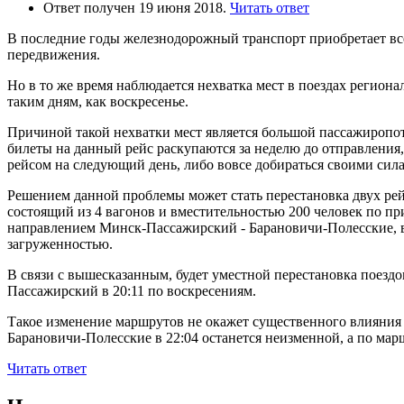
Ответ получен 19 июня 2018.
Читать ответ
В последние годы железнодорожный транспорт приобретает всё
передвижения.
Но в то же время наблюдается нехватка мест в поездах регио
таким дням, как воскресенье.
Причиной такой нехватки мест является большой пассажиропото
билеты на данный рейс раскупаются за неделю до отправления,
рейсом на следующий день, либо вовсе добираться своими сил
Решением данной проблемы может стать перестановка двух рей
состоящий из 4 вагонов и вместительностью 200 человек по п
направлением Минск-Пассажирский - Барановичи-Полесские, вр
загруженностью.
В связи с вышесказанным, будет уместной перестановка поезд
Пассажирский в 20:11 по воскресениям.
Такое изменение маршрутов не окажет существенного влияния 
Барановичи-Полесские в 22:04 останется неизменной, а по ма
Читать ответ