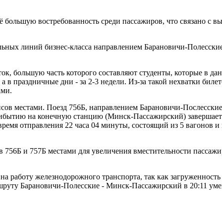
 большую востребованность среди пассажиров, что связано с в
нальных линий бизнес-класса направлением Барановичи-Полесски
к, большую часть которого составляют студенты, которые в дан
 а в праздничные дни - за 2-3 недели. Из-за такой нехватки би
ами.
сов местами. Поезд 756Б, направлением Барановичи-Послесские 
рибытию на конечную станцию (Минск-Пассажирский) завершает с
емя отправления 22 часа 04 минуты, состоящий из 5 вагонов и
ов 756Б и 757Б местами для увеличения вместительности пасса
на работу железнодорожного транспорта, так как загруженност
ршруту Барановичи-Полесские - Минск-Пассажирский в 20:11 ум