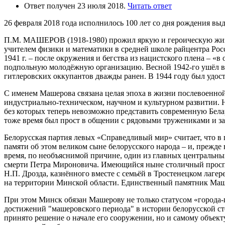
Ответ получен 23 июля 2018.
Читать ответ
26 февраля 2018 года исполнилось 100 лет со дня рождения
П.М. МАШЕРОВ (1918-1980) прожил яркую и героическую жизнь.
учителем физики и математики в средней школе райцентра Рос
1941 г. – после окружения и бегства из нацистского плена – «
подпольную молодёжную организацию. Весной 1942-го ушёл в 
гитлеровских оккупантов дважды ранен. В 1944 году был удост
С именем Машерова связана целая эпоха в жизни послевоенной 
индустриально-техническом, научном и культурном развитии. 
без которых теперь невозможно представить современную Бела
тоже время был прост в общении с рядовыми тружениками и з
Белорусская партия левых «Справедливый мир» считает, что
памяти об этом великом сыне белорусского народа – и, прежде 
время, по необъяснимой причине, один из главных центральны
смерти Петра Мироновича. Имеющийся ныне столичный проспек
Н.П. Дрозда, казнённого вместе с семьёй в Тростенецком лаге
на территории Минской области. Единственный памятник Маше
При этом Минск обязан Машерову не только статусом «города-
достижений "машеровского периода" в истории белорусской ст
принято решение о начале его сооружении, но и самому объект