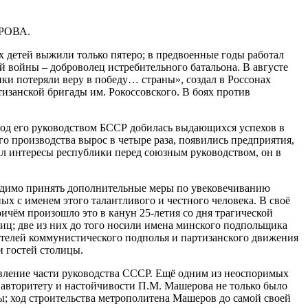
ЕРОВА.
 детей выжили только пятеро; в предвоенные годы работал
й войны – доброволец истребительного батальона. В августе
ники потеряли веру в победу… страны», создал в Россонах
занской бригады им. Рокоссовского. В боях против
 под его руководством БССР добилась выдающихся успехов в
о производства вырос в четыре раза, появились предприятия,
л интересы республики перед союзным руководством, он в
одимо принять дополнительные меры по увековечиванию
ых с именем этого талантливого и честного человека. В своё
ичём произошло это в канун 25-летия со дня трагической
ц; две из них до того носили имена минского подпольщика
дителей коммунистического подполья и партизанского движения
 гостей столицы.
ивление части руководства СССР. Ещё одним из неоспоримых
 авторитету и настойчивости П.М. Машерова не только было
ы; ход строительства метрополитена Машеров до самой своей