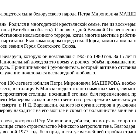
 выдающегося сына белорусского народа Петра Мироновича МАШ
 Родился в многодетной крестьянской семье, где из восьмерых
соны (Витебская область). С первых дней Великой Отечественно
в обстановке неслыханного террора, когда многие местные работ
партизаны. Был командиром отряда им. Щорса, комиссаром парти
оен звания Героя Советского Союза.
Беларуси, которую он возглавлял с 1965 по 1980 год. За 15 лет
Национальный доход за это время утроился, объём промышленног
русь. Принципиальный руководитель, который активно отстаива
аслуженно пользовался всенародной любовью.
 в год 100-летнего юбилея Петра Мироновича МАШЕРОВА необх
всего, в столице. В Минске недостаточно памятных мест, связанн
х проспектов столицы, носивший его имя, был переименован, пр
т Машерова создан искусственно из трёх прежних минских ули
ре смерти, и И.Д. Варвашени, одного из организаторов и руково
рову находится на его могиле и скрыт от большинства минчан и
героя», которого Пётр Миронович добился, несмотря на сопрот
олицы стало строительство Минского метрополитена. Благодаря
у весной 1977 года был придан статус важнейшей стройки стран