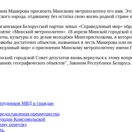
ения Машерова присвоить Минскому метрополитену его имя. Это
ого народа, отдавшему без остатка свою жизнь родной стране и 
организация Белорусской партии левых «Справедливый мир» обр
риятие «Минский метрополитен». 18 апреля Минской городской
боты, культуры и по делам молодёжи Мингорисполкома, в которо
 якобы достаточно объектов, названных в честь Машерова или 
аведливый мир» о присвоении Минскому метрополитену имени
ий городской Совет депутатов вновь вернуться к этому вопросу
ваниях географических объектов", Законом Республики Беларусь 
отрудников МВД и граждан
редоставления преимущества
трукции Комсомольской
ному переулку
ть.