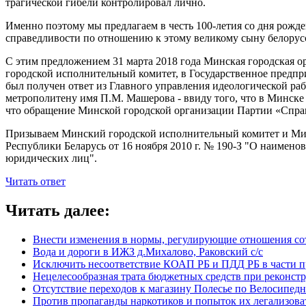
трагической гибели контролировал лично.
Именно поэтому мы предлагаем в честь 100-летия со дня рожд
справедливости по отношению к этому великому сыну белорусск
С этим предложением 31 марта 2018 года Минская городская 
городской исполнительный комитет, в Государственное предп
был получен ответ из Главного управления идеологической ра
метрополитену имя П.М. Машерова - ввиду того, что в Минске
что обращение Минской городской организации Партии «Спр
Призываем Минский городской исполнительный комитет и Минск
Республики Беларусь от 16 ноября 2010 г. № 190-З "О наимено
юридических лиц".
Читать ответ
Читать далее:
Внести изменения в нормы, регулирующие отношения с
Вода и дороги в ИЖЗ д.Михалово, Раковский с/с
Исключить несоответствие КОАП РБ и ПДД РБ в части п
Нецелесообразная трата бюджетных средств при реконс
Отсутствие переходов к магазину Полесье по Велосипед
Против пропаганды наркотиков и попыток их легализова