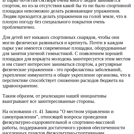
В парке 60-летия Октября очень много людей занимается
спортом, но из-за отсутствия какой бы то ни было спортивной
площадки невозможно делать развивающие упражнения.
Людям приходится делать упражнения на голой земле, что в
плохую погоду без специального покрытия очень
проблематично.
Для детей нет никаких спортивных снарядов, чтобы они
могли физически развиваться и крепнуть. Почти в каждом
парке уже имеются современные площадки, оборудованные
для занятия уличной гимнастикой. С появлением хорошей
площадки для воркаута молодежь заинтересуется этим местом
и им станет интереснее заниматься спортом, а регулярные
физические упражнения - это профилактика заболеваний,
укрепление иммунитета и общее укрепление организма, что в
перспективе способствует снижению расходов бюджета на
здравоохранение.
Таким образом, от реализации нашей инициативы
выигрывают все заинтересованные стороны.
На основании ст. 41 Закона "О местном управлении и
самоуправлении", относящей вопросы проведения
физкультурно-оздоровительной и спортивно-массовой
работы, поддержания достаточного уровня обеспеченности
населенных пунктов физкультурно-спортивными