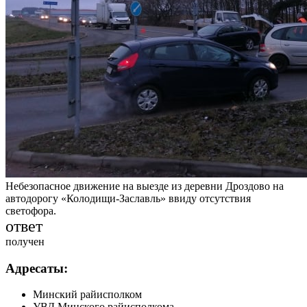
Небезопасное движение на выезде из деревни Дроздово на
автодорогу «Колодищи-Заславль» ввиду отсутствия
светофора.
ответ
получен
Адресаты:
Минский райисполком
УВД Минского райисполкома