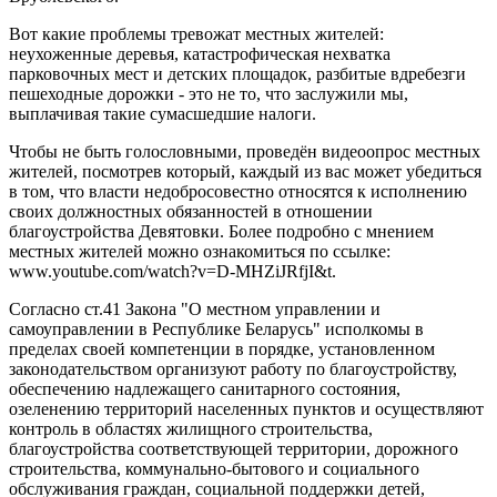
Вот какие проблемы тревожат местных жителей:
неухоженные деревья, катастрофическая нехватка
парковочных мест и детских площадок, разбитые вдребезги
пешеходные дорожки - это не то, что заслужили мы,
выплачивая такие сумасшедшие налоги.
Чтобы не быть голословными, проведён видеоопрос местных
жителей, посмотрев который, каждый из вас может убедиться
в том, что власти недобросовестно относятся к исполнению
своих должностных обязанностей в отношении
благоустройства Девятовки. Более подробно с мнением
местных жителей можно ознакомиться по ссылке:
www.youtube.com/watch?v=D-MHZiJRfjI&t.
Согласно ст.41 Закона "О местном управлении и
самоуправлении в Республике Беларусь" исполкомы в
пределах своей компетенции в порядке, установленном
законодательством организуют работу по благоустройству,
обеспечению надлежащего санитарного состояния,
озеленению территорий населенных пунктов и осуществляют
контроль в областях жилищного строительства,
благоустройства соответствующей территории, дорожного
строительства, коммунально-бытового и социального
обслуживания граждан, социальной поддержки детей,