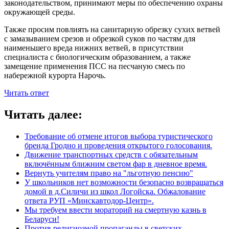
законодательством, принимают меры по обеспечению охраны
окружающей среды.
Также просим повлиять на санитарную обрезку сухих ветвей
с замазыванием срезов и обрезкой суков по частям для
наименьшего вреда нижних ветвей, в присутствии
специалиста с биологическим образованием, а также
замещение применения ПСС на песчаную смесь по
набережной курорта Нарочь.
Читать ответ
Читать далее:
Требование об отмене итогов выбора туристического
бренда Гродно и проведения открытого голосования.
Движение транспортных средств с обязательным
включённым ближним светом фар в дневное время.
Вернуть учителям право на "льготную пенсию"
У школьников нет возможности безопасно возвращаться
домой в д.Силичи из школ Логойска. Обжалование
ответа РУП «Минскавтодор-Центр».
Мы требуем ввести мораторий на смертную казнь в
Беларуси!
Против религиозной пропаганды в светских