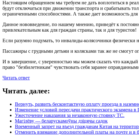
Настоящим обращением мы требуем не дать воплотиться в реал
будут отключаться при движении транспорта и срабатывать тол
ограниченными способностями. А также дает возможность для о
Данное нововведение, по нашему мнению, приведёт к постоянн
привлекательным как для граждан страны, так и для туристов!
Если разумно подумать, то инвалиды-колясочники физически не
Пассажиры с грудными детьми и колясками так же не смогут опл
И в завершение, с уверенностью мы можем сказать что каждый в
право "безбилетникам" чувствовать себя заранее оправданным
Читать ответ
Читать далее:
Вернуть, развить бесконтактную оплату проезда в наземн
Изменение условий пересдачи практического экзамена в 
Ужесточение наказания за незаконную стоянку ТС.
Магілёву — беларускамоўны дзіцячы садок
Временный запрет на въезд гражданам Китая на террито
Отменить взимание дополнительной платы на почте и в б