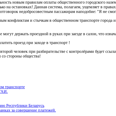
ьность новым правилам оплаты общественного городского назем
ько на остановках! Данная система, полагаем, ущемляет в права
тговорок недобросовестным пассажирам наподобие: "Я не смог м
ым конфликтам и стычкам в общественном транспорте города и с
 могут держать проездной в руках при заезде в салон, что изн
атить проезд при заходе в транспорт !
торой человек при разбирательстве с контролёрами будет ссылат
и со стороны общества!
ом транспорте
ГАИ.
рию Республики Беларусь
анках за совершение платежей.