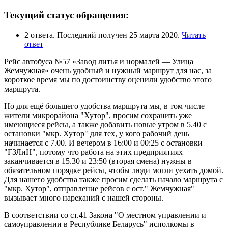
Текущий статус обращения:
2 ответа. Последний получен 25 марта 2020.
Читать
ответ
Рейс автобуса №57 «Завод литья и нормалей — Улица
Жемчужная» очень удобный и нужный маршрут для нас, за
короткое время мы по достоинству оценили удобство этого
маршрута.
Но для ещё большего удобства маршрута мы, в том числе
жители микрорайона "Хутор", просим сохранить уже
имеющиеся рейсы, а также добавить новые утром в 5.40 с
остановки "мкр. Хутор" для тех, у кого рабочий день
начинается с 7.00. И вечером в 16:00 и 00:25 с остановки
"ГЗЛиН", потому что работа на этих предприятиях
заканчивается в 15.30 и 23:50 (вторая смена) нужны в
обязательном порядке рейсы, чтобы люди могли уехать домой.
Для нашего удобства также просим сделать начало маршрута с
"мкр. Хутор", отправление рейсов с ост." Жемчужная"
вызывает много нареканий с нашей стороны.
В соответствии со ст.41 Закона "О местном управлении и
самоуправлении в Республике Беларусь" исполкомы в