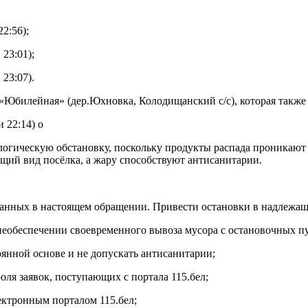
2:56);
 23:01);
 23:07).
 «Юбилейная» (дер.Юхновка, Колодищанский с/с), которая также
и 22:14) о
огическую обстановку, поскольку продукты распада проникают г
щий вид посёлка, а жару способствуют антисанитарии.
азанных в настоящем обращении. Привести остановки в надлежащ
необеспечении своевременного вывоза мусора с остановочных п
оянной основе и не допускать антисанитарии;
оля заявок, поступающих с портала 115.бел;
ектронным порталом 115.бел;