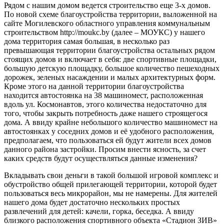
Рядом с нашим домом ведется строительство еще 3-х домов.
По новой схеме благоустройства территории, выложенной на
сайте Могилевского областного управления коммунальным
строительством http://moukc.by (далее – МОУКС) у нашего
дома территория самая большая, в несколько раз
превышающая территории благоустройства остальных рядом
стоящих домов и включает в себя: две спортивные площадки,
большую детскую площадку, большое количество пешеходных
дорожек, зеленых насаждении и малых архитектурных форм.
Кроме этого на данной территории благоустройства
находится автостоянка на 38 машиномест, расположенная
вдоль ул. Космонавтов, этого количества недостаточно для
того, чтобы закрыть потребность даже нашего строящегося
дома. А ввиду крайне небольшого количество машиномест на
автостоянках у соседних домов и её удобного расположения,
предполагаем, что пользоваться ей будут жители всех домов
данного района застройки. Просим внести ясность, за счет
каких средств будут осуществляться данные изменения?
Вкладывать свои деньги в такой большой игровой комплекс и
обустройство общей прилегающей территории, которой будет
пользоваться весь микрорайон, мы не намерены. Для жителей
нашего дома будет достаточно нескольких простых
развлечений для детей: качели, горка, беседка. А ввиду
близкого расположения спортивного объекта «Стадион ЗИВ»