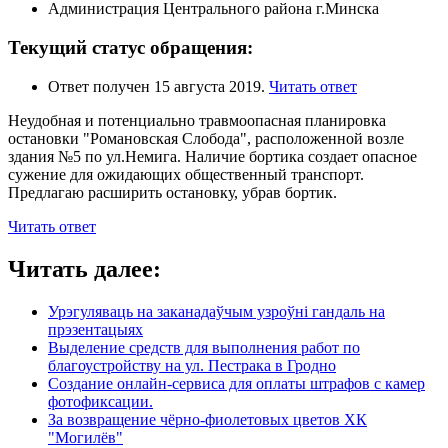
Администрация Центрального района г.Минска
Текущий статус обращения:
Ответ получен 15 августа 2019.
Читать ответ
Неудобная и потенциально травмоопасная планировка
остановки "Романовская Слобода", расположенной возле
здания №5 по ул.Немига. Наличие бортика создает опасное
сужение для ожидающих общественный транспорт.
Предлагаю расширить остановку, убрав бортик.
Читать ответ
Читать далее:
Урэгуляваць на заканадаўчым узроўні гандаль на
прэзентацыях
Выделение средств для выполнения работ по
благоустройству на ул. Пестрака в Гродно
Создание онлайн-сервиса для оплаты штрафов с камер
фотофиксации.
За возвращение чёрно-фиолетовых цветов ХК
"Могилёв"