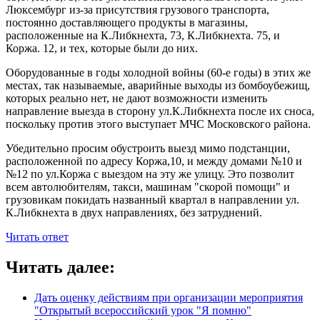
Люксембург из-за присутствия грузового транспорта,
постоянно доставляющего продукты в магазины,
расположенные на К.Либкнехта, 73, К.Либкнехта. 75, и
Коржа. 12, и тех, которые были до них.
Оборудованные в годы холодной войны (60-е годы) в этих же
местах, так называемые, аварийные выходы из бомбоубежищ,
которых реально нет, не дают возможности изменить
направление выезда в сторону ул.К.Либкнехта после их сноса,
поскольку против этого выступает МЧС Московского района.
Убедительно просим обустроить выезд мимо подстанции,
расположенной по адресу Коржа,10, и между домами №10 и
№12 по ул.Коржа с выездом на эту же улицу. Это позволит
всем автолюбителям, такси, машинам "скорой помощи" и
грузовикам покидать названный квартал в направлении ул.
К.Либкнехта в двух направлениях, без затруднений.
Читать ответ
Читать далее:
Дать оценку действиям при организации мероприятия
"Открытый всероссийский урок "Я помню"