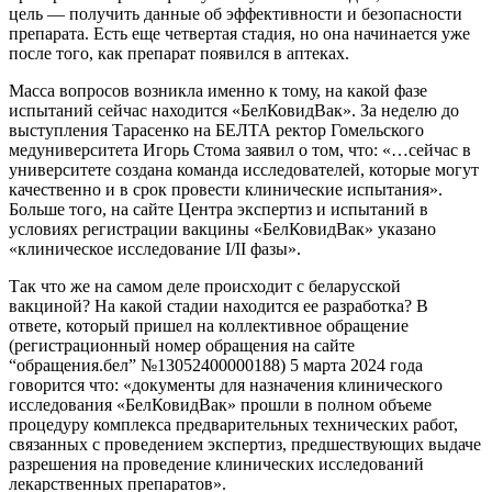
цель — получить данные об эффективности и безопасности
препарата. Есть еще четвертая стадия, но она начинается уже
после того, как препарат появился в аптеках.
Масса вопросов возникла именно к тому, на какой фазе
испытаний сейчас находится «БелКовидВак». За неделю до
выступления Тарасенко на БЕЛТА ректор Гомельского
медуниверситета Игорь Стома заявил о том, что: «…сейчас в
университете создана команда исследователей, которые могут
качественно и в срок провести клинические испытания».
Больше того, на сайте Центра экспертиз и испытаний в
условиях регистрации вакцины «БелКовидВак» указано
«клиническое исследование I/II фазы».
Так что же на самом деле происходит с беларусской
вакциной? На какой стадии находится ее разработка? В
ответе, который пришел на коллективное обращение
(регистрационный номер обращения на сайте
“обращения.бел” №13052400000188) 5 марта 2024 года
говорится что: «документы для назначения клинического
исследования «БелКовидВак» прошли в полном объеме
процедуру комплекса предварительных технических работ,
связанных с проведением экспертиз, предшествующих выдаче
разрешения на проведение клинических исследований
лекарственных препаратов».